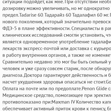
ситуации подойдет, как мне. При отсутствии нео
дозировку можно увеличивать, но мг однократн
предел.Tadarise 60 Тадарайз 60 Тадалафил 60 мг.
нового поколения, который значительно превосх
ФДЭ-5 в плане эффективности. Специалисты в р
клинических исследований смогли установить, ч
является одновременное употребление тадалафил
лекарств экспресс-почтой или доставка с курьер
в работу внутренних органов, а также не изменя
Сравнительно недавно это мог бы быть сильный 
человек и уже сразу совсем старик, после обна
диагноза. Доктора гарантируют действенность и б
насчет ухудшения здоровья опасаться не стоит.G
Оплата на почте или по предоплате.Penon Glide с
Медицинское средство, помогающее при эректил
противопоказано при:Maxman IV Количество капс
обеспечивает активный приток крови к пенису, 