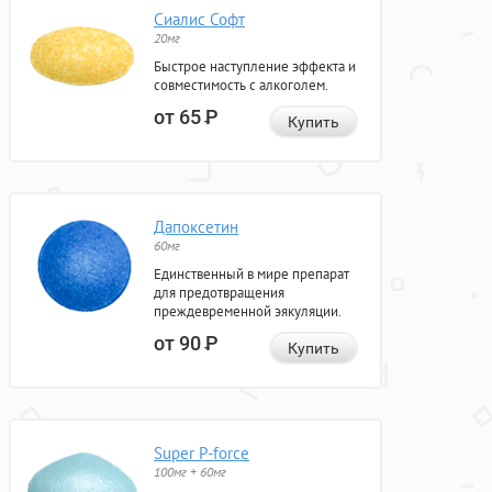
Сиалис Софт
20мг
Быстрое наступление эффекта и
совместимость с алкоголем.
от 65
Р
Купить
Дапоксетин
60мг
Единственный в мире препарат
для предотвращения
преждевременной эякуляции.
от 90
Р
Купить
Super P-force
100мг + 60мг