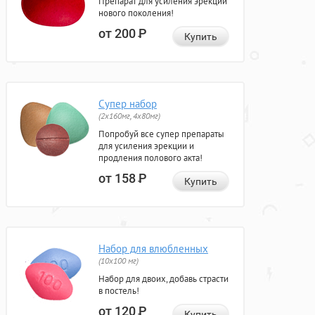
Препарат для усиления эрекции
нового поколения!
от 200
Р
Купить
Супер набор
(2х160мг, 4х80мг)
Попробуй все супер препараты
для усиления эрекции и
продления полового акта!
от 158
Р
Купить
Набор для влюбленных
(10х100 мг)
Набор для двоих, добавь страсти
в постель!
от 120
Р
Купить